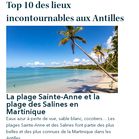
Top 10 des lieux
incontournables aux Antilles
La plage Sainte-Anne et la
Le Pa
plage des Salines en
Guad
Martinique
Le Parc Na
protéger la
Eaux azur à perte de vue, sable blanc, cocotiers… Les
endroit po
plages Sainte-Anne et des Salines font partie des plus
oiseaux ex
belles et des plus connues de la Martinique dans les
Antilles.