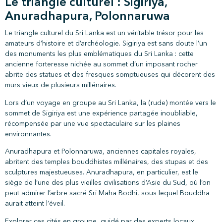
Le triangle culturel : Sigiriya,
Anuradhapura, Polonnaruwa
Le triangle culturel du Sri Lanka est un véritable trésor pour les
amateurs d’histoire et d’archéologie. Sigiriya est sans doute l’un
des monuments les plus emblématiques du Sri Lanka : cette
ancienne forteresse nichée au sommet d’un imposant rocher
abrite des statues et des fresques somptueuses qui décorent des
murs vieux de plusieurs millénaires.
Lors d’un voyage en groupe au Sri Lanka, la (rude) montée vers le
sommet de Sigiriya est une expérience partagée inoubliable,
récompensée par une vue spectaculaire sur les plaines
environnantes.
Anuradhapura et Polonnaruwa, anciennes capitales royales,
abritent des temples bouddhistes millénaires, des stupas et des
sculptures majestueuses. Anuradhapura, en particulier, est le
siège de l’une des plus vieilles civilisations d’Asie du Sud, où l’on
peut admirer l’arbre sacré Sri Maha Bodhi, sous lequel Bouddha
aurait atteint l’éveil.
Explorer ces cités en groupe, guidé par des experts locaux,